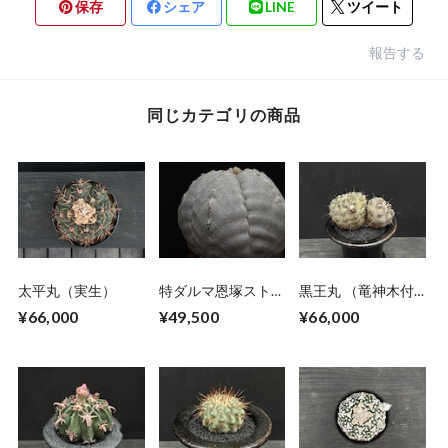
保存
シェア
LINE
ツイート
報告する
同じカテゴリの商品
太平丸（実生）
特ダルマ恩塚ストロ
黒王丸 （竜神木付
ンギ （実生）
き）
¥66,000
¥49,500
¥66,000