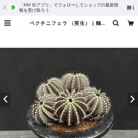
「PAY IDアプリ」でフォローしてショップの最新情
開く
報を受け取ろう
ペクチニフェラ （実生） | 鶴仙園