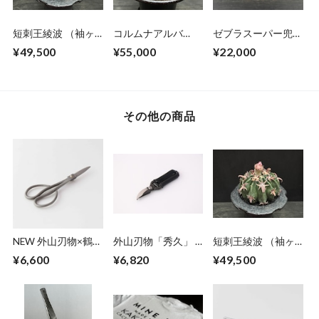
短刺王綾波 （袖ヶ
コルムナアルバ
ゼブラスーパー兜
浦付き）
（実生）
（実生）
¥49,500
¥55,000
¥22,000
その他の商品
NEW 外山刃物×鶴仙
外山刃物「秀久」 ×
短刺王綾波 （袖ヶ
園 オリジナルサツ
鶴仙園 mini 剪定
浦付き）
¥6,600
¥6,820
¥49,500
キ鋏 (short)
鋏 ブラック(1丁)