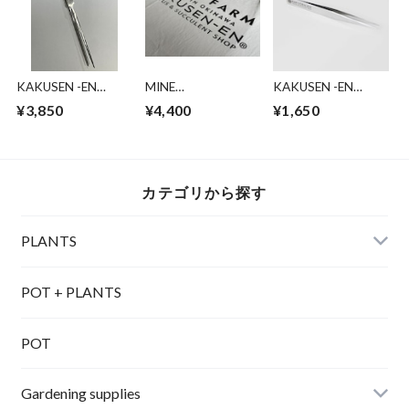
KAKUSEN -EN
MINE
KAKUSEN -EN
Stainless tweezers
FARM×KAKUSEN-
150mm straight
¥3,850
¥4,400
¥1,650
long nose
EN” SS T-SHIRT
tweezers
WHITE
カテゴリから探す
PLANTS
POT + PLANTS
POT
Gardening supplies