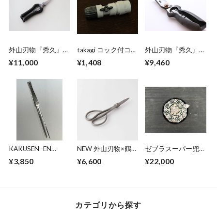
外山刃物『秀久』✖️
takagi コック付コネ
外山刃物『秀久』×
鶴仙園 剪定芽切鋏
クター (チャコール
鶴仙園 剪定鋏
¥11,000
¥1,408
¥9,460
Leather Black
グレー)
165 (1丁)
KAKUSEN -EN
NEW 外山刃物×鶴仙
ゼブラスーパー兜
Stainless tweezers
園 オリジナルサツ
（実生）
¥3,850
¥6,600
¥22,000
long nose
キ鋏 (short)
カテゴリから探す