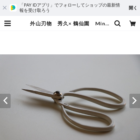
「PAY IDアプリ」でフォローしてショップの最新情
開く
報を受け取ろう
外山刃物 秀久× 鶴仙園 Mini 大久保鋏 ホワイト(1丁) | 鶴仙園