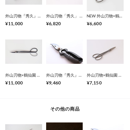
外山刃物『秀久』✖️
外山刃物「秀久」 ×
NEW 外山刃物×鶴仙
鶴仙園 剪定芽切鋏
鶴仙園 mini 剪定
園 オリジナルサツ
¥11,000
¥6,820
¥6,600
Leather Black
鋏 ブラック(1丁)
キ鋏 (short)
外山刃物×鶴仙園 小
外山刃物『秀久』×
外山刃物×鶴仙園 オ
枝切鋏（一丁)
鶴仙園 剪定鋏
リジナルサツキ鋏
¥11,000
¥9,460
¥7,150
165 (1丁)
(一丁)
その他の商品