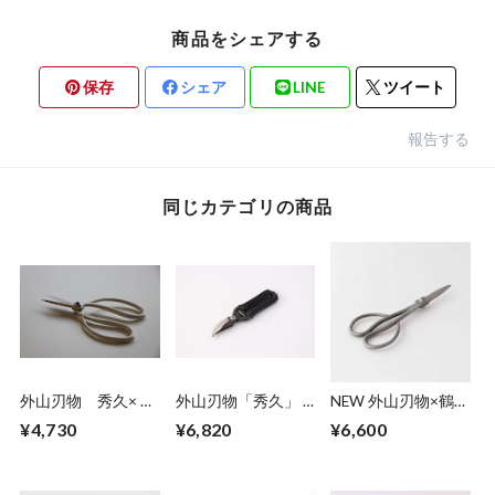
商品をシェアする
保存
シェア
LINE
ツイート
報告する
同じカテゴリの商品
外山刃物 秀久× 鶴
外山刃物「秀久」 ×
NEW 外山刃物×鶴仙
仙園 Mini 大久保
鶴仙園 mini 剪定
園 オリジナルサツ
¥4,730
¥6,820
¥6,600
鋏 ホワイト(1丁)
鋏 ブラック(1丁)
キ鋏 (short)