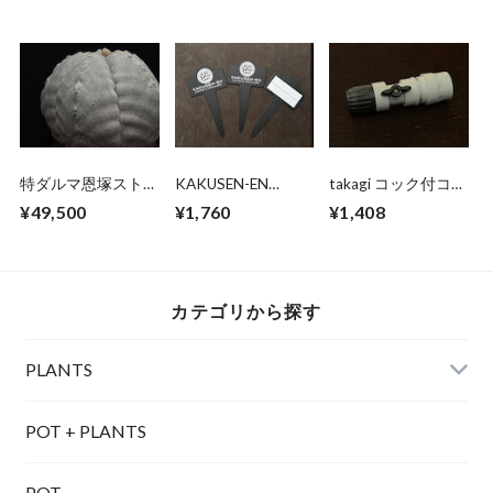
特ダルマ恩塚ストロ
KAKUSEN-EN
takagi コック付コネ
ンギ （実生）
plastic plants label
クター (チャコール
¥49,500
¥1,760
¥1,408
（T型/BLACK）
グレー)
カテゴリから探す
PLANTS
POT + PLANTS
POT