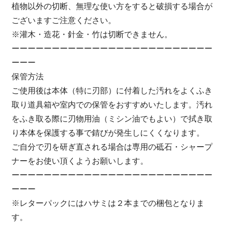
植物以外の切断、無理な使い方をすると破損する場合が
ございますご注意ください。
※灌木・造花・針金・竹は切断できません。
ーーーーーーーーーーーーーーーーーーーーーーーーー
ーーー
保管方法
ご使用後は本体（特に刃部）に付着した汚れをよくふき
取り道具箱や室内での保管をおすすめいたします。汚れ
をふき取る際に刃物用油（ミシン油でもよい）で拭き取
り本体を保護する事で錆びが発生しにくくなります。
ご自分で刃を研ぎ直される場合は専用の砥石・シャープ
ナーをお使い頂くようお願いします。
ーーーーーーーーーーーーーーーーーーーーーーーーー
ーーー
※レターパックにはハサミは２本までの梱包となりま
す。