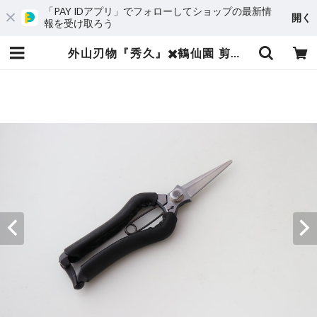
「PAY IDアプリ」でフォローしてショップの最新情
開く
報を受け取ろう
外山刃物『秀久』✖️鶴仙園 剪定芽切鋏 Leather Black | 鶴仙園