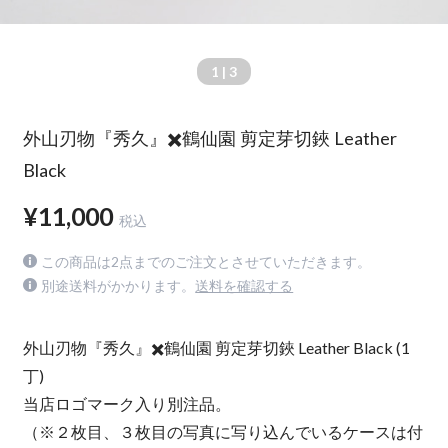
1
| 3
外山刃物『秀久』✖️鶴仙園 剪定芽切鋏 Leather
Black
¥11,000
税込
この商品は2点までのご注文とさせていただきます。
別途送料がかかります。
送料を確認する
外山刃物『秀久』✖️鶴仙園 剪定芽切鋏 Leather Black (1
丁)
当店ロゴマーク入り別注品。
（※２枚目、３枚目の写真に写り込んでいるケースは付