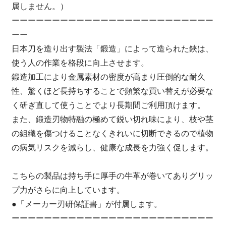
属しません。）
ーーーーーーーーーーーーーーーーーーーーーーーーー
ーー
日本刀を造り出す製法「鍛造」によって造られた鋏は、
使う人の作業を格段に向上させます。
鍛造加工により金属素材の密度が高まり圧倒的な耐久
性、驚くほど長持ちすることで頻繁な買い替えが必要な
く研ぎ直して使うことでより長期間ご利用頂けます。
また、鍛造刃物特融の極めて鋭い切れ味により、枝や茎
の組織を傷つけることなくきれいに切断できるので植物
の病気リスクを減らし、健康な成長を力強く促します。
こちらの製品は持ち手に厚手の牛革が巻いてありグリッ
プ力がさらに向上しています。
●「メーカー刃研保証書」が付属します。
ーーーーーーーーーーーーーーーーーーーーーーーーー