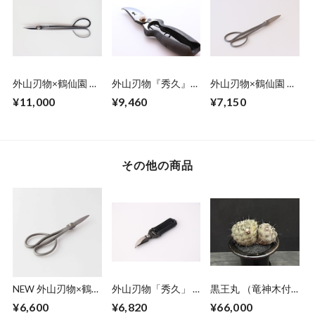
外山刃物×鶴仙園 小
外山刃物『秀久』×
外山刃物×鶴仙園 オ
枝切鋏（一丁)
鶴仙園 剪定鋏
リジナルサツキ鋏
¥11,000
¥9,460
¥7,150
165 (1丁)
(一丁)
その他の商品
NEW 外山刃物×鶴仙
外山刃物「秀久」 ×
黒王丸 （竜神木付
園 オリジナルサツ
鶴仙園 mini 剪定
き）
¥6,600
¥6,820
¥66,000
キ鋏 (short)
鋏 ブラック(1丁)