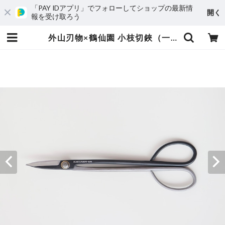
「PAY IDアプリ」でフォローしてショップの最新情
開く
報を受け取ろう
外山刃物×鶴仙園 小枝切鋏（一丁) | 鶴仙園