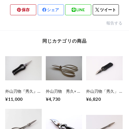
保存
シェア
LINE
ツイート
報告する
同じカテゴリの商品
外山刃物『秀久』✖️
外山刃物 秀久× 鶴
外山刃物「秀久」 ×
鶴仙園 剪定芽切鋏
仙園 Mini 大久保
鶴仙園 mini 剪定
¥11,000
¥4,730
¥6,820
Leather Black
鋏 ホワイト(1丁)
鋏 ブラック(1丁)