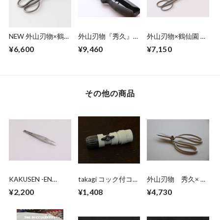
NEW 外山刃物×鶴仙
外山刃物『秀久』×
外山刃物×鶴仙園 オ
園 オリジナルサツ
鶴仙園 剪定鋏
リジナルサツキ鋏
¥6,600
¥9,460
¥7,150
キ鋏 (short)
165 (1丁)
(一丁)
その他の商品
KAKUSEN -EN
takagi コック付コネ
外山刃物 秀久× 鶴
125mm Stainless
クター (チャコール
仙園 Mini 大久保
¥2,200
¥1,408
¥4,730
tweezers pointed
グレー)
鋏 ホワイト(1丁)