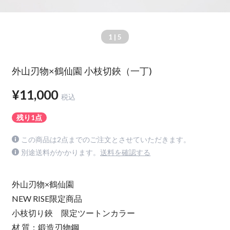
1
| 5
外山刃物×鶴仙園 小枝切鋏（一丁)
¥11,000
税込
残り1点
この商品は2点までのご注文とさせていただきます。
別途送料がかかります。
送料を確認する
外山刃物×鶴仙園
NEW RISE限定商品
小枝切り鋏 限定ツートンカラー
材 質：鍛造刃物鋼