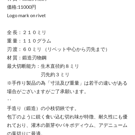
価格:11000円
Logo mark on rivet
全 長：２１０ミリ
重 量：１１０グラム
刃 渡：６０ミリ （リベット中心から刃先まで）
材 質：鍛造刃物鋼
最大切断能力：生木直径約８ミリ
刃先約３ミリ
※手作り製品の為「寸法及び重量」は若干の違いがある
場合がございますがご了承願います。
‥
手造り（鍛造）の小枝切鋏です。
包丁のように鋭く食い込む切れ味が特徴、耐久性にも優
れており、灌木の新芽やパキポディウム、アデニューム
の葉切りに最適。