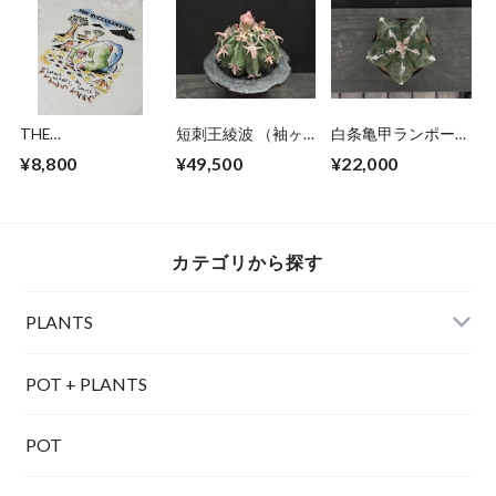
THE
短刺王綾波 （袖ヶ
白条亀甲ランポー玉
SUCCULENTIST®
浦付き）
（実生）
¥8,800
¥49,500
¥22,000
2026 アースデイ
2026 地球46億年記
念Tees
カテゴリから探す
PLANTS
POT + PLANTS
POT