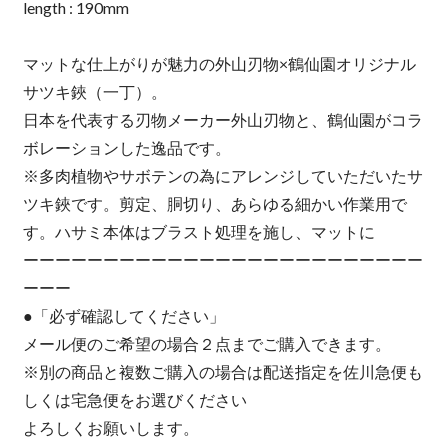
length : 190mm
マットな仕上がりが魅力の外山刃物×鶴仙園オリジナル
サツキ鋏（一丁）。
日本を代表する刃物メーカー外山刃物と、鶴仙園がコラ
ボレーションした逸品です。
※多肉植物やサボテンの為にアレンジしていただいたサ
ツキ鋏です。剪定、胴切り、あらゆる細かい作業用で
す。ハサミ本体はブラスト処理を施し、マットに
ーーーーーーーーーーーーーーーーーーーーーーーーー
ーーー
●「必ず確認してください」
メール便のご希望の場合２点までご購入できます。
※別の商品と複数ご購入の場合は配送指定を佐川急便も
しくは宅急便をお選びください
よろしくお願いします。