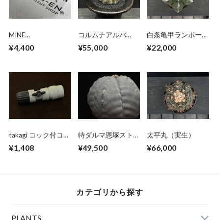
MINE
コルムナアルバ
白条亀甲ランポー玉
FARM×KAKUSEN-
（実生）
（実生）
¥4,400
¥55,000
¥22,000
EN” SS T-SHIRT
WHITE
takagi コック付コネ
特ダルマ恩塚ストロ
太平丸（実生）
クター (チャコール
ンギ （実生）
¥1,408
¥49,500
¥66,000
グレー)
カテゴリから探す
PLANTS