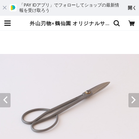
「PAY IDアプリ」でフォローしてショップの最新情
開く
報を受け取ろう
外山刃物×鶴仙園 オリジナルサツキ鋏 (一丁) | 鶴仙園