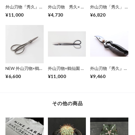
外山刃物『秀久』✖️
外山刃物 秀久× 鶴
外山刃物「秀久」 ×
鶴仙園 剪定芽切鋏
仙園 Mini 大久保
鶴仙園 mini 剪定
¥11,000
¥4,730
¥6,820
Leather Black
鋏 ホワイト(1丁)
鋏 ブラック(1丁)
NEW 外山刃物×鶴仙
外山刃物×鶴仙園 小
外山刃物『秀久』×
園 オリジナルサツ
枝切鋏（一丁)
鶴仙園 剪定鋏
¥6,600
¥11,000
¥9,460
キ鋏 (short)
165 (1丁)
その他の商品