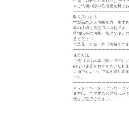
付属：刃研直し無料券(メーカ
※ご依頼の際の往復運送料は
ーーーーーーーーーーーーー
取り扱い方法
本製品の最大切断能力 生木
庭の枝切り剪定用の道具です
植物以外の切断、無理な使い
意ください。
※造花・針金・竹は切断でき
ーーーーーーーーーーーーー
保管方法
ご使用後は本体（特に刃部）
内での保管をおすすめいたし
ン油でもよい）で拭き取り本
ます。
ーーーーーーーーーーーーー
※レターパックにはハサミは
２本以上ご注文のお客様はレ
便をご選択ください。