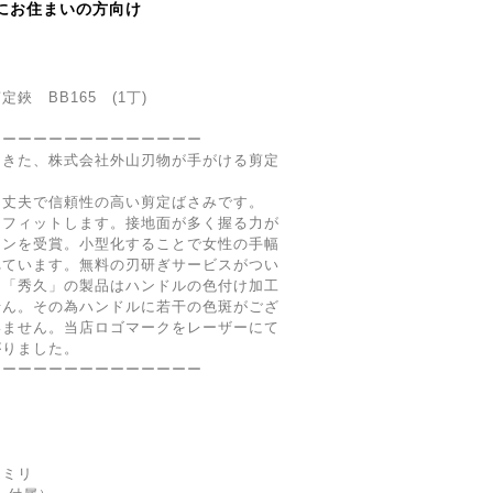
にお住まいの方向け
鋏 BB165 (1丁)
ーーーーーーーーーーーーーー
てきた、株式会社外山刃物が手がける剪定
、丈夫で信頼性の高い剪定ばさみです。
くフィットします。接地面が多く握る力が
インを受賞。小型化することで女性の手幅
れています。無料の刃研ぎサービスがつい
た「秀久」の製品はハンドルの色付け加工
せん。その為ハンドルに若干の色斑がござ
いません。当店ロゴマークをレーザーにて
がりました。
ーーーーーーーーーーーーーー
０ミリ