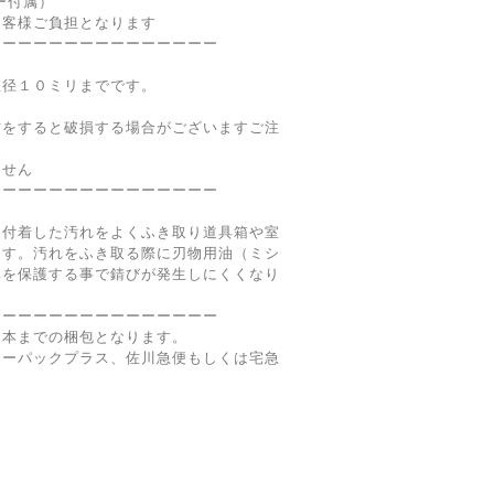
ー付属）
お客様ご負担となります
ーーーーーーーーーーーーーーー
直径１０ミリまでです。
。
方をすると破損する場合がございますご注
ません
ーーーーーーーーーーーーーーー
に付着した汚れをよくふき取り道具箱や室
ます。汚れをふき取る際に刃物用油（ミシ
体を保護する事で錆びが発生しにくくなり
ーーーーーーーーーーーーーーー
２本までの梱包となります。
ターパックプラス、佐川急便もしくは宅急