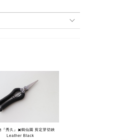
物『秀久』✖️鶴仙園 剪定芽切鋏
Leather Black