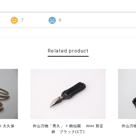
7
0
Related product
i 大久保
外山刃物「秀久」 × 鶴仙園 mini 剪定
外山刃
鋏 ブラック(1丁)