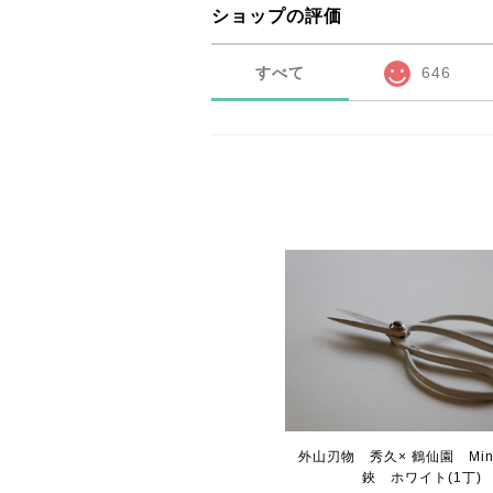
ショップの評価
すべて
646
外山刃物 秀久× 鶴仙園 Min
鋏 ホワイト(1丁)