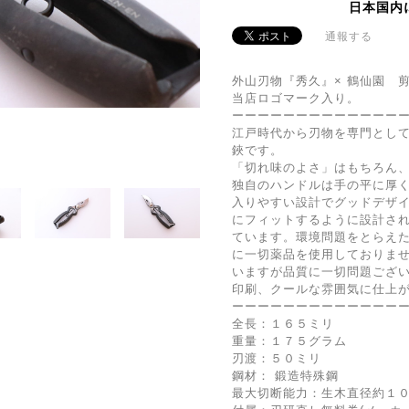
日本国内
通報する
外山刃物『秀久』× 鶴仙園 剪定
当店ロゴマーク入り。
ーーーーーーーーーーーーー
江戸時代から刃物を専門とし
鋏です。
「切れ味のよさ」はもちろん
独自のハンドルは手の平に厚
入りやすい設計でグッドデザ
にフィットするように設計さ
ています。環境問題をとらえ
に一切薬品を使用しておりま
いますが品質に一切問題ござ
印刷、クールな雰囲気に仕上
ーーーーーーーーーーーーー
全長：１６５ミリ
重量：１７５グラム
刃渡：５０ミリ
鋼材： 鍛造特殊鋼
最大切断能力：生木直径約１