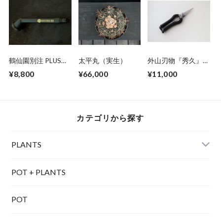
鶴仙園別注 PLUS
太平丸（実生）
外山刃物『秀久』✖️
ONE STYLE × 鶴仙
鶴仙園 剪定芽切鋏
¥8,800
¥66,000
¥11,000
園 真鍮散水ノズル
Leather Black
「百花〈潤〉」
カテゴリから探す
PLANTS
POT + PLANTS
POT