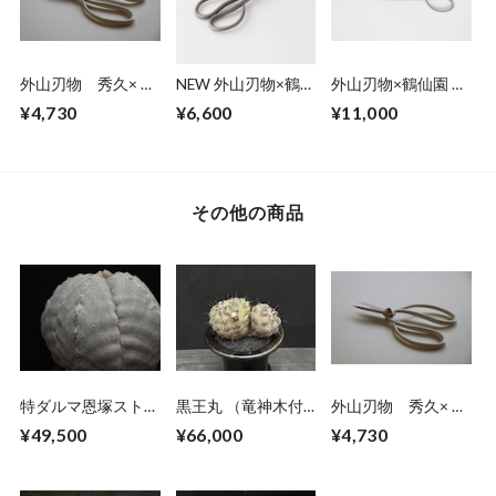
外山刃物 秀久× 鶴
NEW 外山刃物×鶴仙
外山刃物×鶴仙園 小
仙園 Mini 大久保
園 オリジナルサツ
枝切鋏（一丁)
¥4,730
¥6,600
¥11,000
鋏 ホワイト(1丁)
キ鋏 (short)
その他の商品
特ダルマ恩塚ストロ
黒王丸 （竜神木付
外山刃物 秀久× 鶴
ンギ （実生）
き）
仙園 Mini 大久保
¥49,500
¥66,000
¥4,730
鋏 ホワイト(1丁)