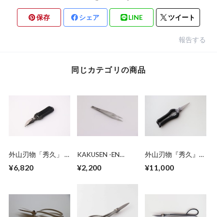
保存
シェア
LINE
ツイート
報告する
同じカテゴリの商品
外山刃物「秀久」 ×
KAKUSEN -EN
外山刃物『秀久』✖️
鶴仙園 mini 剪定
125mm Stainless
鶴仙園 剪定芽切鋏
¥6,820
¥2,200
¥11,000
鋏 ブラック(1丁)
tweezers pointed
Leather Black